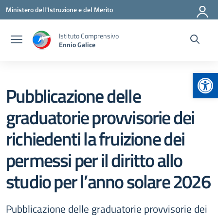
Vai ai contenuti
Vai al menu di navigazione
Vai al footer
Ministero dell'Istruzione e del Merito
Istituto Comprensivo
Ennio Galice
Apr
Pubblicazione delle
graduatorie provvisorie dei
richiedenti la fruizione dei
permessi per il diritto allo
studio per l’anno solare 2026
Pubblicazione delle graduatorie provvisorie dei