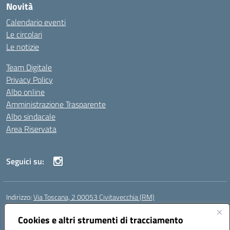
Novità
Calendario eventi
Le circolari
Le notizie
Team Digitale
Privacy Policy
Albo online
Amministrazione Trasparente
Albo sindacale
Area Riservata
Seguici su:
Indirizzo:
Via Toscana, 2 00053 Civitavecchia (RM)
Centralino:
076631482
Email:
rmic8b900g@istruzione.it
Posta elettronica certificata (PEC):
Cookies e altri strumenti di tracciamento
rmic8b900g@pec.istruzione.it