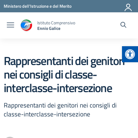
Vai ai contenuti
Vai al menu di navigazione
Vai al footer
Ministero dell'Istruzione e del Merito
Istituto Comprensivo
Ennio Galice
Apr
Rappresentanti dei genitori
nei consigli di classe-
interclasse-intersezione
Rappresentanti dei genitori nei consigli di
classe-interclasse-intersezione