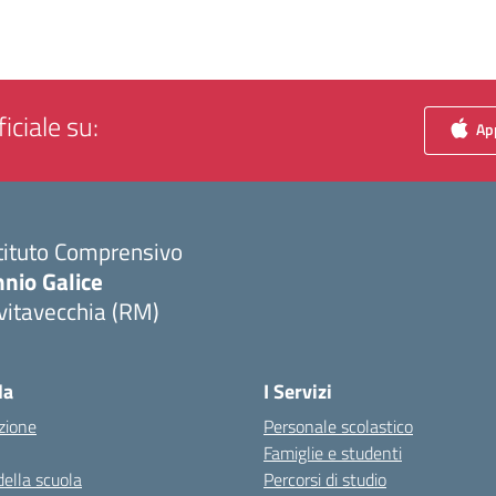
iciale su:
App
tituto Comprensivo
nio Galice
vitavecchia (RM)
Visita la pagina iniziale della scuola
la
I Servizi
zione
Personale scolastico
Famiglie e studenti
della scuola
Percorsi di studio