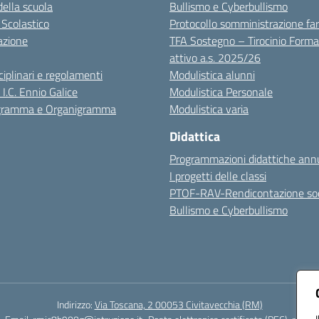
della scuola
Bullismo e Cyberbullismo
 Scolastico
Protocollo somministrazione fa
azione
TFA Sostegno – Tirocinio Forma
attivo a.s. 2025/26
sciplinari e regolamenti
Modulistica alunni
 I.C. Ennio Galice
Modulistica Personale
igramma e Organigramma
Modulistica varia
Didattica
Programmazioni didattiche annu
I progetti delle classi
PTOF-RAV-Rendicontazione soc
Bullismo e Cyberbullismo
Indirizzo:
Via Toscana, 2 00053 Civitavecchia (RM)