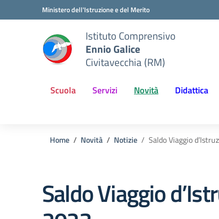
Vai ai contenuti
Vai al menu di navigazione
Vai al footer
Ministero dell'Istruzione e del Merito
Istituto Comprensivo
Ennio Galice
Civitavecchia (RM)
Scuola
Servizi
Novità
Didattica
Home
Novità
Notizie
Saldo Viaggio d’Istru
Saldo Viaggio d’Ist