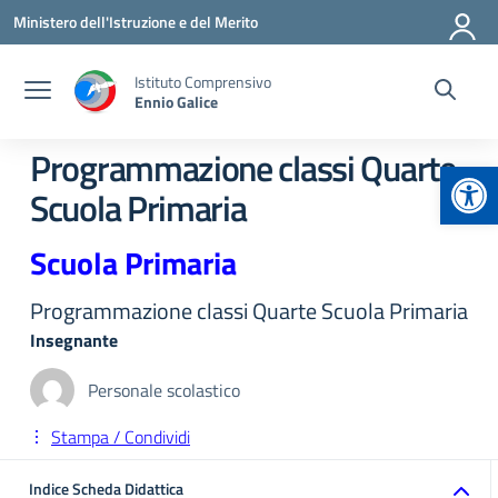
Vai ai contenuti
Vai al menu di navigazione
Vai al footer
Ministero dell'Istruzione e del Merito
Istituto Comprensivo
Ennio Galice
Programmazione classi Quarte
Apr
Scuola Primaria
Scuola Primaria
Programmazione classi Quarte Scuola Primaria
Insegnante
Personale scolastico
Stampa / Condividi
Indice Scheda Didattica