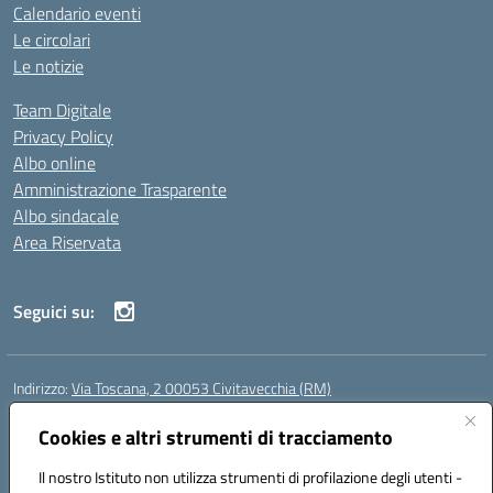
Calendario eventi
Le circolari
Le notizie
Team Digitale
Privacy Policy
Albo online
Amministrazione Trasparente
Albo sindacale
Area Riservata
Seguici su:
Indirizzo:
Via Toscana, 2 00053 Civitavecchia (RM)
Centralino:
076631482
Email:
rmic8b900g@istruzione.it
Posta elettronica certificata (PEC):
Cookies e altri strumenti di tracciamento
rmic8b900g@pec.istruzione.it
Codice fiscale: 91038380589
Il nostro Istituto non utilizza strumenti di profilazione degli utenti -