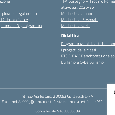
azione
TFA Sostegno – Tirocinio Forma
attivo a.s. 2025/26
sciplinari e regolamenti
Modulistica alunni
 I.C. Ennio Galice
Modulistica Personale
igramma e Organigramma
Modulistica varia
Didattica
Programmazioni didattiche annu
I progetti delle classi
PTOF-RAV-Rendicontazione soc
Bullismo e Cyberbullismo
Indirizzo:
Via Toscana, 2 00053 Civitavecchia (RM)
Email:
rmic8b900g@istruzione.it
Posta elettronica certificata (PEC):
rmic8b
Codice fiscale: 91038380589