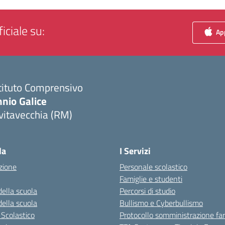
iciale su:
App
tituto Comprensivo
nio Galice
vitavecchia (RM)
Visita la pagina iniziale della scuola
la
I Servizi
zione
Personale scolastico
Famiglie e studenti
della scuola
Percorsi di studio
della scuola
Bullismo e Cyberbullismo
 Scolastico
Protocollo somministrazione fa