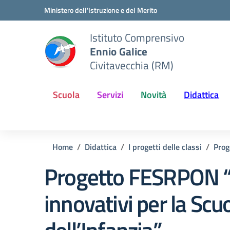
Vai ai contenuti
Vai al menu di navigazione
Vai al footer
Ministero dell'Istruzione e del Merito
Istituto Comprensivo
Ennio Galice
Civitavecchia (RM)
Scuola
Servizi
Novità
Didattica
Home
Didattica
I progetti delle classi
Prog
Progetto FESRPON 
innovativi per la Scu