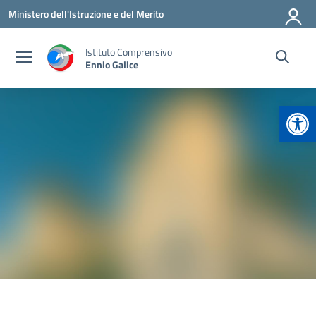
Vai ai contenuti
Vai al menu di navigazione
Vai al footer
Ministero dell'Istruzione e del Merito
Istituto Comprensivo
Ennio Galice
Apr