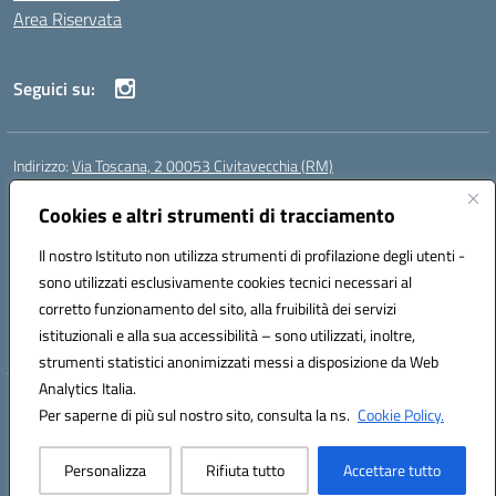
Area Riservata
Seguici su:
Indirizzo:
Via Toscana, 2 00053 Civitavecchia (RM)
Centralino:
076631482
Email:
rmic8b900g@istruzione.it
Posta elettronica certificata (PEC):
Cookies e altri strumenti di tracciamento
rmic8b900g@pec.istruzione.it
Codice fiscale: 91038380589
Il nostro Istituto non utilizza strumenti di profilazione degli utenti -
Codice meccanografico:
RMIC8B900G
sono utilizzati esclusivamente cookies tecnici necessari al
Codice Indice delle Pubbliche Amministrazioni (IPA): istsc_rmic8b900g
corretto funzionamento del sito, alla fruibilità dei servizi
Codice unico di fatturazione (CUF): UFP4NO
istituzionali e alla sua accessibilità – sono utilizzati, inoltre,
strumenti statistici anonimizzati messi a disposizione da Web
Analytics Italia.
Hosting & Powered by 3D Solution S.r.l.
Per saperne di più sul nostro sito, consulta la ns.
Cookie Policy.
Concept & Design by Designers Italia
Personalizza
Rifiuta tutto
Accettare tutto