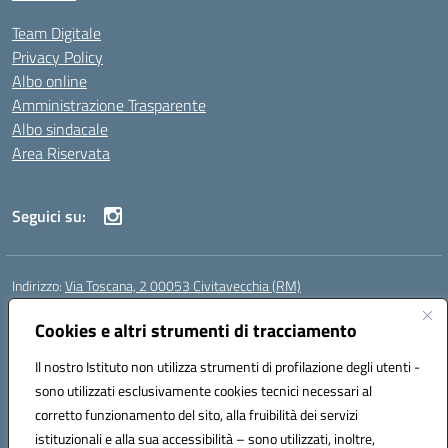
Team Digitale
Privacy Policy
Albo online
Amministrazione Trasparente
Albo sindacale
Area Riservata
Seguici su:
Indirizzo:
Via Toscana, 2 00053 Civitavecchia (RM)
Centralino:
076631482
Email:
rmic8b900g@istruzione.it
Posta elettronica certificata (PEC):
Cookies e altri strumenti di tracciamento
rmic8b900g@pec.istruzione.it
Codice fiscale: 91038380589
Il nostro Istituto non utilizza strumenti di profilazione degli utenti -
Codice meccanografico:
RMIC8B900G
sono utilizzati esclusivamente cookies tecnici necessari al
Codice Indice delle Pubbliche Amministrazioni (IPA): istsc_rmic8b900g
corretto funzionamento del sito, alla fruibilità dei servizi
Codice unico di fatturazione (CUF): UFP4NO
istituzionali e alla sua accessibilità – sono utilizzati, inoltre,