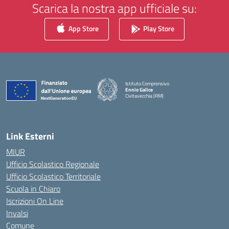
Scarica la nostra app ufficiale su:
App Store
Play Store
Istituto Comprensivo
Ennio Galice
Civitavecchia (RM)
— Visita la pagina iniziale della scuola
Link Esterni
MIUR
Ufficio Scolastico Regionale
Ufficio Scolastico Territoriale
Scuola in Chiaro
Iscrizioni On Line
Invalsi
Comune