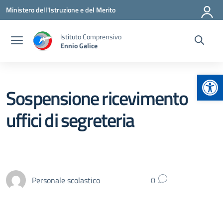
Vai ai contenuti
Vai al menu di navigazione
Vai al footer
Ministero dell'Istruzione e del Merito
Istituto Comprensivo
Ennio Galice
Apr
Sospensione ricevimento
uffici di segreteria
Personale scolastico
0