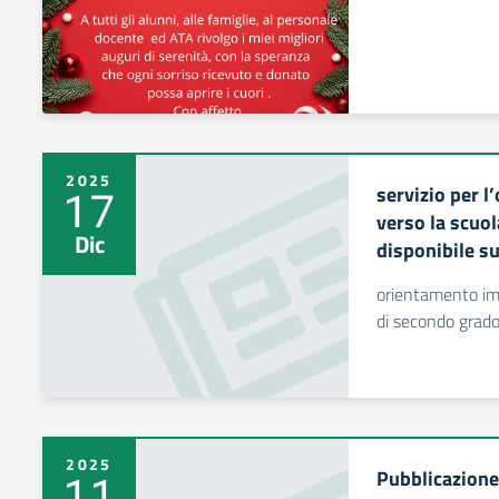
2025
servizio per 
17
verso la scuo
Dic
disponibile s
orientamento im
di secondo grad
2025
Pubblicazione
11