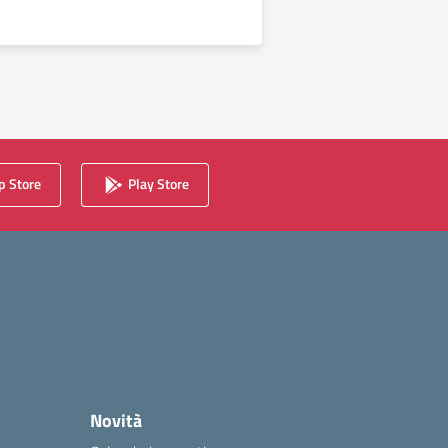
successiva
 Store
Play Store
Novità