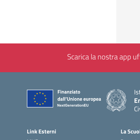
Scarica la nostra app uff
Is
En
Ci
— 
Link Esterni
La Scuo