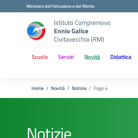
Vai ai contenuti
Vai al menu di navigazione
Vai al footer
Ministero dell'Istruzione e del Merito
Istituto Comprensivo
Ennio Galice
Civitavecchia (RM)
Scuola
Servizi
Novità
Didattica
Home
Novità
Notizie
Page 4
Notizie