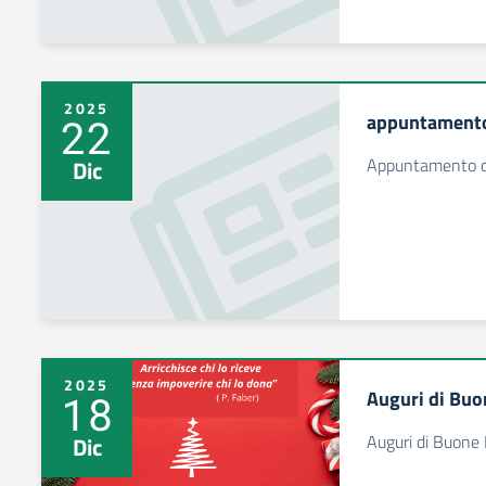
2025
appuntamento 
22
Appuntamento co
Dic
2025
Auguri di Buo
18
Auguri di Buone
Dic