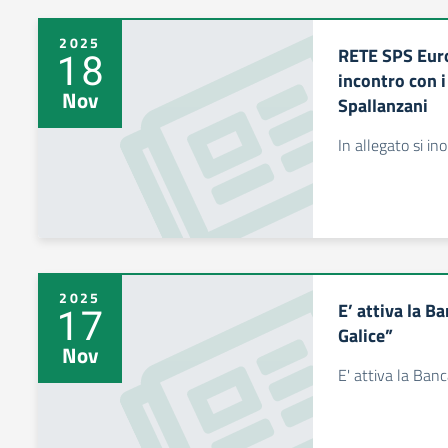
2025
RETE SPS Eur
18
incontro con i
Nov
Spallanzani
In allegato si i
2025
E’ attiva la B
17
Galice”
Nov
E' attiva la Ban