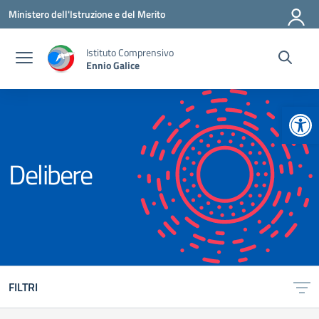
Vai ai contenuti
Vai al menu di navigazione
Vai al footer
Ministero dell'Istruzione e del Merito
Istituto Comprensivo
Ennio Galice
Apr
Delibere
FILTRI