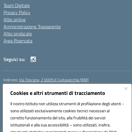
Team Digitale
Privacy Policy
Albo online
Amministrazione Trasparente
Albo sindacale
Area Riservata
Seguici su:
Indirizzo:
Via Toscana, 2 00053 Civitavecchia (RM)
Centralino:
076631482
Email:
rmic8b900g@istruzione.it
Posta elettronica certificata (PEC):
Cookies e altri strumenti di tracciamento
rmic8b900g@pec.istruzione.it
Codice fiscale: 91038380589
Il nostro Istituto non utilizza strumenti di profilazione degli utenti -
Codice meccanografico:
RMIC8B900G
sono utilizzati esclusivamente cookies tecnici necessari al
Codice Indice delle Pubbliche Amministrazioni (IPA): istsc_rmic8b900g
corretto funzionamento del sito, alla fruibilità dei servizi
Codice unico di fatturazione (CUF): UFP4NO
istituzionali e alla sua accessibilità – sono utilizzati, inoltre,
strumenti statistici anonimizzati messi a disposizione da Web