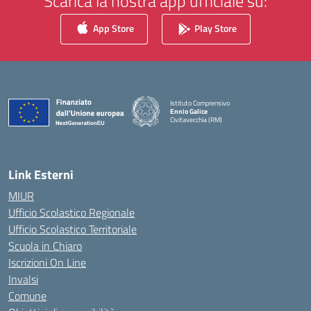
Scarica la nostra app ufficiale su:
App Store
Play Store
Istituto Comprensivo
Ennio Galice
Civitavecchia (RM)
— Visita la pagina iniziale della scuola
Link Esterni
MIUR
Ufficio Scolastico Regionale
Ufficio Scolastico Territoriale
Scuola in Chiaro
Iscrizioni On Line
Invalsi
Comune