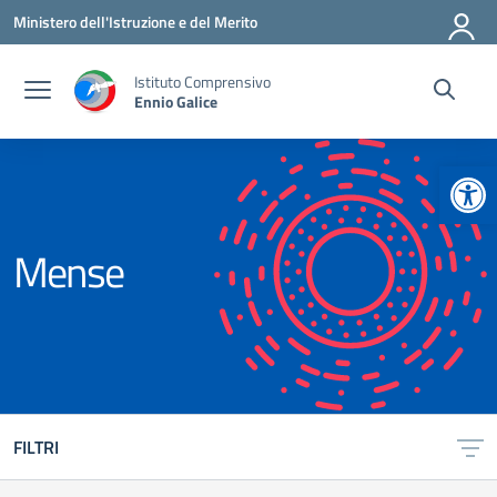
Vai ai contenuti
Vai al menu di navigazione
Vai al footer
Ministero dell'Istruzione e del Merito
Istituto Comprensivo
Ennio Galice
Apr
Mense
FILTRI