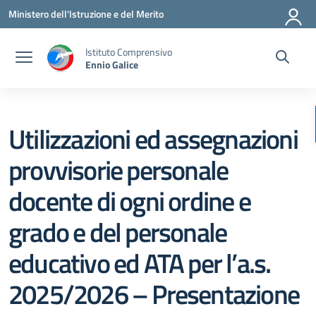
Vai ai contenuti
Vai al menu di navigazione
Vai al footer
Ministero dell'Istruzione e del Merito
Istituto Comprensivo
Ennio Galice
Utilizzazioni ed assegnazioni
provvisorie personale
docente di ogni ordine e
grado e del personale
educativo ed ATA per l’a.s.
2025/2026 – Presentazione