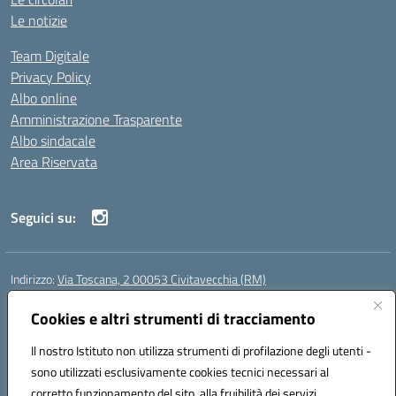
Le notizie
Team Digitale
Privacy Policy
Albo online
Amministrazione Trasparente
Albo sindacale
Area Riservata
Seguici su:
Indirizzo:
Via Toscana, 2 00053 Civitavecchia (RM)
Centralino:
076631482
Email:
rmic8b900g@istruzione.it
Posta elettronica certificata (PEC):
Cookies e altri strumenti di tracciamento
rmic8b900g@pec.istruzione.it
Codice fiscale: 91038380589
Il nostro Istituto non utilizza strumenti di profilazione degli utenti -
Codice meccanografico:
RMIC8B900G
sono utilizzati esclusivamente cookies tecnici necessari al
Codice Indice delle Pubbliche Amministrazioni (IPA): istsc_rmic8b900g
corretto funzionamento del sito, alla fruibilità dei servizi