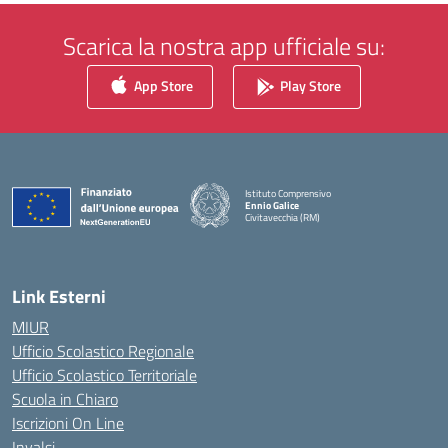
Scarica la nostra app ufficiale su:
App Store
Play Store
Istituto Comprensivo
Ennio Galice
Civitavecchia (RM)
— Visita la pagina iniziale della scuola
Link Esterni
MIUR
Ufficio Scolastico Regionale
Ufficio Scolastico Territoriale
Scuola in Chiaro
Iscrizioni On Line
Invalsi