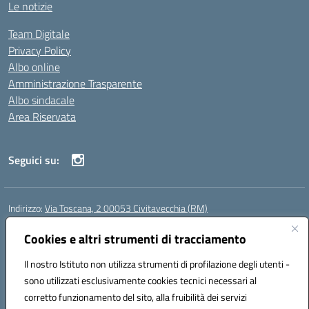
Le notizie
Team Digitale
Privacy Policy
Albo online
Amministrazione Trasparente
Albo sindacale
Area Riservata
Seguici su:
Indirizzo:
Via Toscana, 2 00053 Civitavecchia (RM)
Centralino:
076631482
Email:
rmic8b900g@istruzione.it
Posta elettronica certificata (PEC):
Cookies e altri strumenti di tracciamento
rmic8b900g@pec.istruzione.it
Codice fiscale: 91038380589
Il nostro Istituto non utilizza strumenti di profilazione degli utenti -
Codice meccanografico:
RMIC8B900G
sono utilizzati esclusivamente cookies tecnici necessari al
Codice Indice delle Pubbliche Amministrazioni (IPA): istsc_rmic8b900g
corretto funzionamento del sito, alla fruibilità dei servizi
Codice unico di fatturazione (CUF): UFP4NO