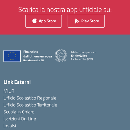
Scarica la nostra app ufficiale su:
App Store
Play Store
Istituto Comprensivo
Ennio Galice
Civitavecchia (RM)
— Visita la pagina iniziale della scuola
Link Esterni
MIUR
Ufficio Scolastico Regionale
Ufficio Scolastico Territoriale
Scuola in Chiaro
Iscrizioni On Line
Invalsi