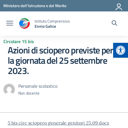
Vai ai contenuti
Vai al menu di navigazione
Vai al footer
Ministero dell'Istruzione e del Merito
Istituto Comprensivo
Ennio Galice
Circolare 15 bis
Apr
Azioni di sciopero previste per
la giornata del 25 settembre
2023.
Personale scolastico
Non docente
5 bis circ sciopero generale genitori 25.09 docx