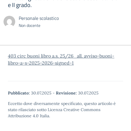
e II grado.
Personale scolastico
Non docente
403 circ buoni libro a.s. 25/26
all. avviso-buoni-
libro-a-s-2025-2026-signed-1
Pubblicato:
30.07.2025
-
Revisione:
30.07.2025
Eccetto dove diversamente specificato, questo articolo è
stato rilasciato sotto Licenza Creative Commons
Attribuzione 4.0 Italia.