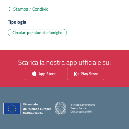
Stampa / Condividi
Tipologia
Circolari per alunni e famiglie
Scarica la nostra app ufficiale su:
App Store
Play Store
Istituto Comprensivo
Ennio Galice
Civitavecchia (RM)
— Visita la pagina iniziale della scuola