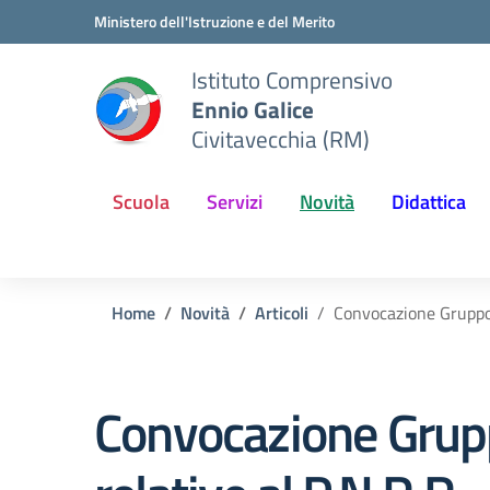
Vai ai contenuti
Vai al menu di navigazione
Vai al footer
Ministero dell'Istruzione e del Merito
Istituto Comprensivo
Ennio Galice
Civitavecchia (RM)
Scuola
Servizi
Novità
Didattica
Home
Novità
Articoli
Convocazione Gruppo D
Convocazione Gruppo