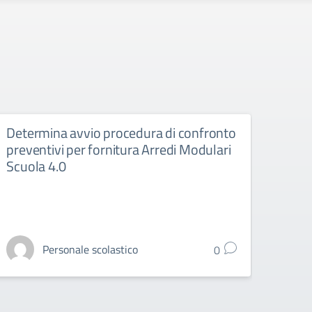
Determina avvio procedura di confronto
Stipu
preventivi per fornitura Arredi Modulari
ricar
Scuola 4.0
Stipula
Scuola
Personale scolastico
0