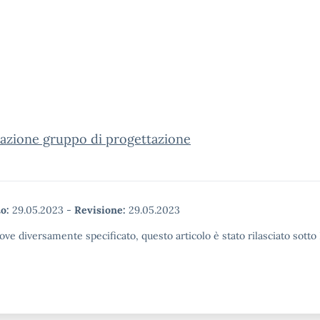
azione gruppo di progettazione
o:
29.05.2023
-
Revisione:
29.05.2023
ove diversamente specificato, questo articolo è stato rilasciato sott