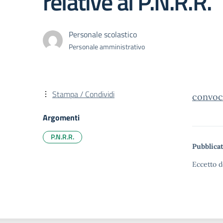
relative al P.N.R.R.
Personale scolastico
Personale amministrativo
Stampa / Condividi
convoc
Argomenti
P.N.R.R.
Pubblicat
Eccetto d