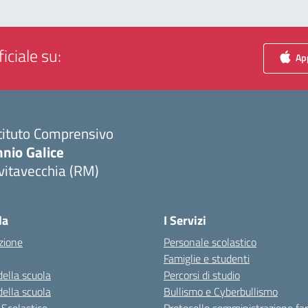
iciale su:
App
tituto Comprensivo
nio Galice
vitavecchia (RM)
Visita la pagina iniziale della scuola
la
I Servizi
zione
Personale scolastico
Famiglie e studenti
della scuola
Percorsi di studio
della scuola
Bullismo e Cyberbullismo