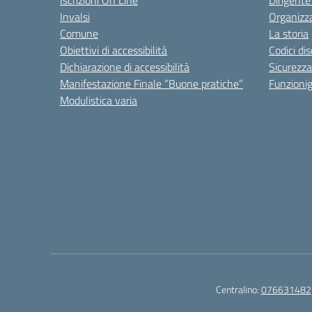
Iscrizioni On Line
Dirigente
Invalsi
Organizz
Comune
La storia
Obiettivi di accessibilità
Codici di
Dichiarazione di accessibilità
Sicurezza
Manifestazione Finale “Buone pratiche”
Funzion
Modulistica varia
Centralino:
076631482