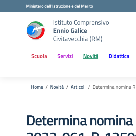
Vai ai contenuti
Vai al menu di navigazione
Vai al footer
Ministero dell'Istruzione e del Merito
Istituto Comprensivo
Ennio Galice
Civitavecchia (RM)
Scuola
Servizi
Novità
Didattica
Home
Novità
Articoli
Determina nomina R.
Determina nomina R