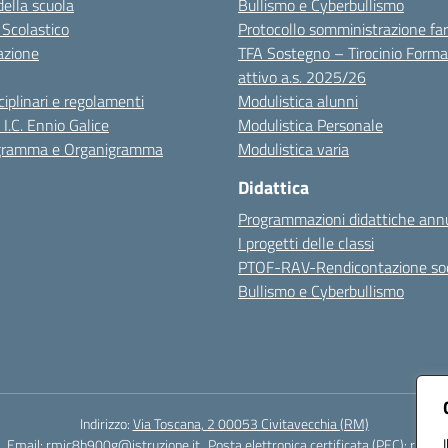
della scuola
Bullismo e Cyberbullismo
 Scolastico
Protocollo somministrazione fa
azione
TFA Sostegno – Tirocinio Forma
attivo a.s. 2025/26
sciplinari e regolamenti
Modulistica alunni
 I.C. Ennio Galice
Modulistica Personale
igramma e Organigramma
Modulistica varia
Didattica
Programmazioni didattiche annu
I progetti delle classi
PTOF-RAV-Rendicontazione soc
Bullismo e Cyberbullismo
Indirizzo:
Via Toscana, 2 00053 Civitavecchia (RM)
Email:
rmic8b900g@istruzione.it
Posta elettronica certificata (PEC):
rmic8b