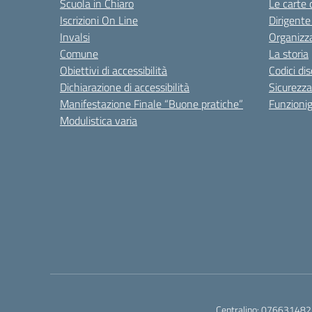
Scuola in Chiaro
Le carte 
Iscrizioni On Line
Dirigente
Invalsi
Organizz
Comune
La storia
Obiettivi di accessibilità
Codici di
Dichiarazione di accessibilità
Sicurezza
Manifestazione Finale “Buone pratiche”
Funzion
Modulistica varia
Centralino:
076631482