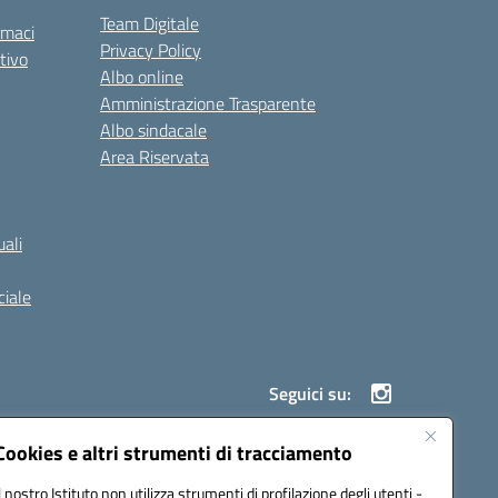
Team Digitale
rmaci
Privacy Policy
tivo
Albo online
Amministrazione Trasparente
Albo sindacale
Area Riservata
ali
iale
Seguici su:
Cookies e altri strumenti di tracciamento
Il nostro Istituto non utilizza strumenti di profilazione degli utenti -
900g@pec.istruzione.it