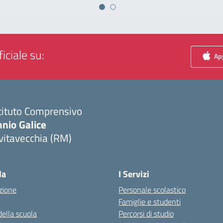
iciale su:
App
tituto Comprensivo
nio Galice
vitavecchia (RM)
Visita la pagina iniziale della scuola
la
I Servizi
zione
Personale scolastico
Famiglie e studenti
della scuola
Percorsi di studio