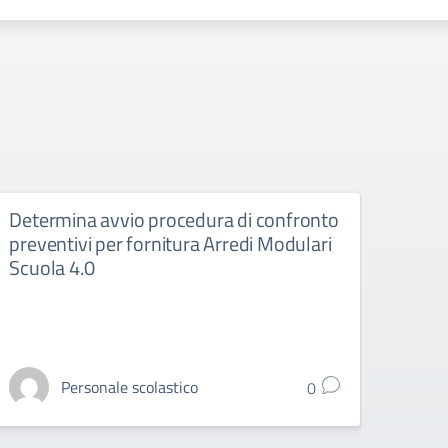
Determina avvio procedura di confronto
Stipu
preventivi per fornitura Arredi Modulari
ricar
Scuola 4.0
Stipula
Scuola
Personale scolastico
0