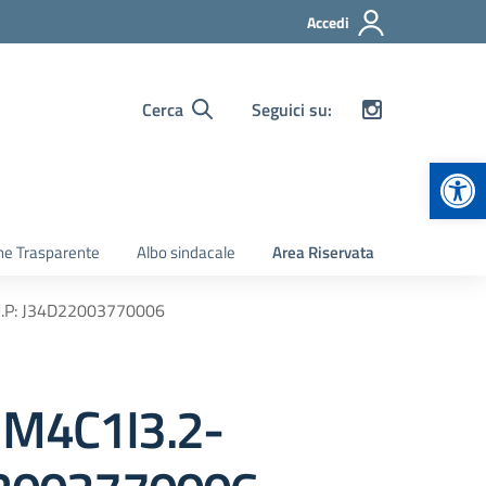
Accedi
Cerca
Seguici su:
Apr
ne Trasparente
Albo sindacale
Area Riservata
.U.P: J34D22003770006
o M4C1I3.2-