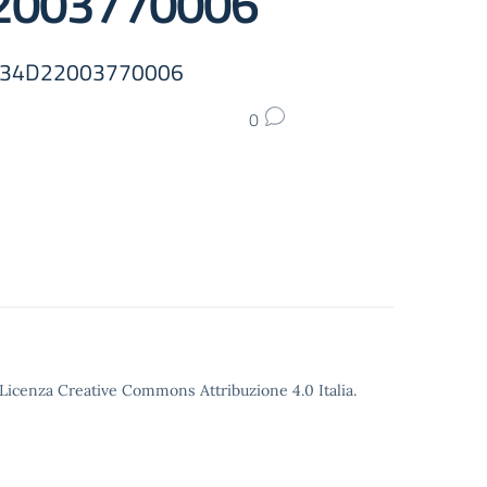
22003770006
P: J34D22003770006
0
o Licenza Creative Commons Attribuzione 4.0 Italia.