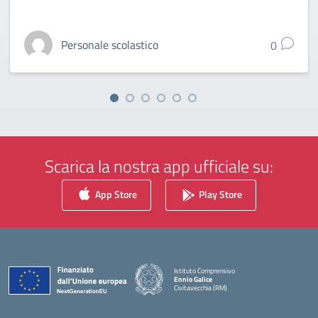
Personale scolastico
0
Scarica la nostra app ufficiale su:
App Store
Play Store
Istituto Comprensivo
Ennio Galice
Civitavecchia (RM)
— Visita la pagina iniziale della scuola