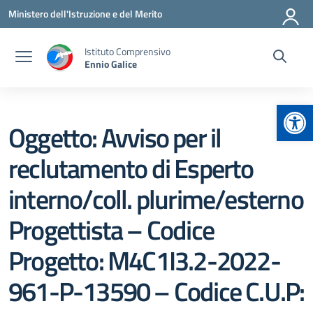
Vai ai contenuti
Vai al menu di navigazione
Vai al footer
Ministero dell'Istruzione e del Merito
Istituto Comprensivo
Ennio Galice
Apr
Oggetto: Avviso per il
reclutamento di Esperto
interno/coll. plurime/esterno
Progettista – Codice
Progetto: M4C1I3.2-2022-
961-P-13590 – Codice C.U.P: