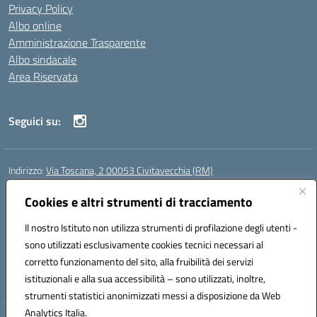
Privacy Policy
Albo online
Amministrazione Trasparente
Albo sindacale
Area Riservata
Seguici su:
Indirizzo:
Via Toscana, 2 00053 Civitavecchia (RM)
Centralino:
076631482
Email:
rmic8b900g@istruzione.it
Posta elettronica certificata (PEC):
Cookies e altri strumenti di tracciamento
rmic8b900g@pec.istruzione.it
Codice fiscale: 91038380589
Il nostro Istituto non utilizza strumenti di profilazione degli utenti -
Codice meccanografico:
RMIC8B900G
sono utilizzati esclusivamente cookies tecnici necessari al
Codice Indice delle Pubbliche Amministrazioni (IPA): istsc_rmic8b900g
corretto funzionamento del sito, alla fruibilità dei servizi
Codice unico di fatturazione (CUF): UFP4NO
istituzionali e alla sua accessibilità – sono utilizzati, inoltre,
strumenti statistici anonimizzati messi a disposizione da Web
Analytics Italia.