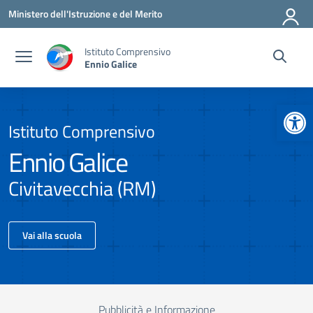
Vai ai contenuti
Vai al menu di navigazione
Vai al footer
Ministero dell'Istruzione e del Merito
Istituto Comprensivo
Ennio Galice
Apr
Istituto Comprensivo
Ennio Galice
Civitavecchia (RM)
Vai alla scuola
Pubblicità e Informazione