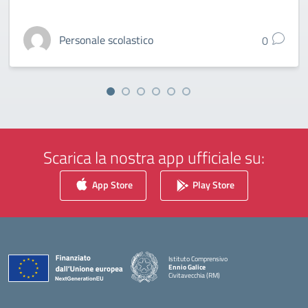
Personale scolastico
0
Scarica la nostra app ufficiale su:
App Store
Play Store
Istituto Comprensivo
Ennio Galice
Civitavecchia (RM)
— Visita la pagina iniziale della scuola