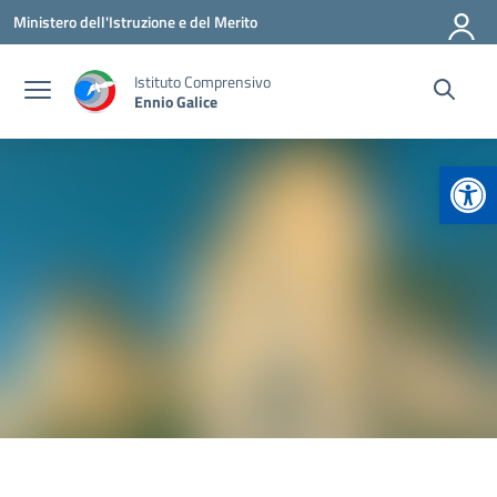
Vai ai contenuti
Vai al menu di navigazione
Vai al footer
Ministero dell'Istruzione e del Merito
Istituto Comprensivo
Ennio Galice
Apr