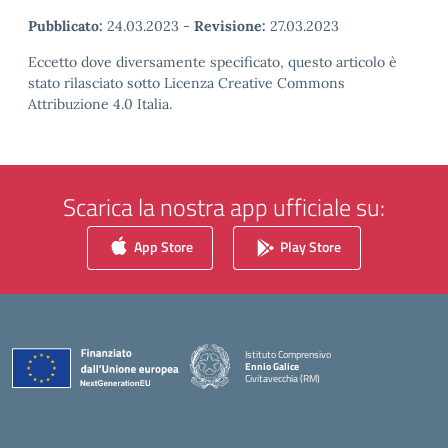
Pubblicato:
24.03.2023
-
Revisione:
27.03.2023
Eccetto dove diversamente specificato, questo articolo è
stato rilasciato sotto Licenza Creative Commons
Attribuzione 4.0 Italia.
Scarica la nostra app ufficiale su:
App Store
Play Store
Istituto Comprensivo
Ennio Galice
Civitavecchia (RM)
— Visita la pagina iniziale della scuola