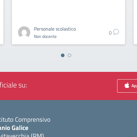
Personale scolastico
0
Non docente
iciale su:
App
tituto Comprensivo
nio Galice
vitavecchia (RM)