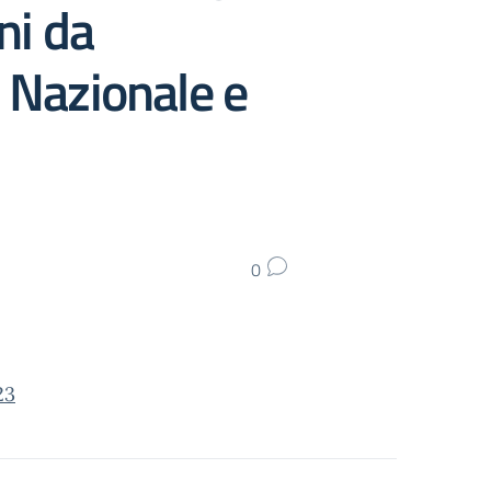
ni da
o Nazionale e
0
23