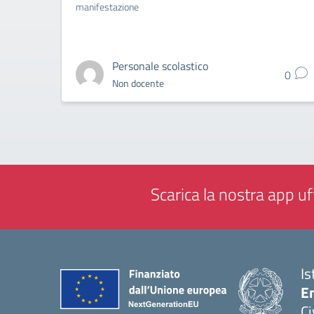
manifestazione
Personale scolastico
0
Non docente
Scarica la nostra app uff
Is
En
Ci