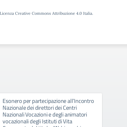
o Licenza Creative Commons Attribuzione 4.0 Italia.
Esonero per partecipazione all’Incontro
Eson
Nazionale dei direttori dei Centri
part
Nazionali Vocazioni e degli animatori
dell’
vocazionali degli Istituti di Vita
incont