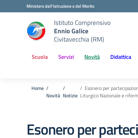
Vai ai contenuti
Vai al menu di navigazione
Vai al footer
Ministero dell'Istruzione e del Merito
Istituto Comprensivo
Ennio Galice
Civitavecchia (RM)
Scuola
Servizi
Novità
Didattica
Home
Esonero per partecipazion
Novità
Notizie
Liturgico Nazionale e riforma
Esonero per partec