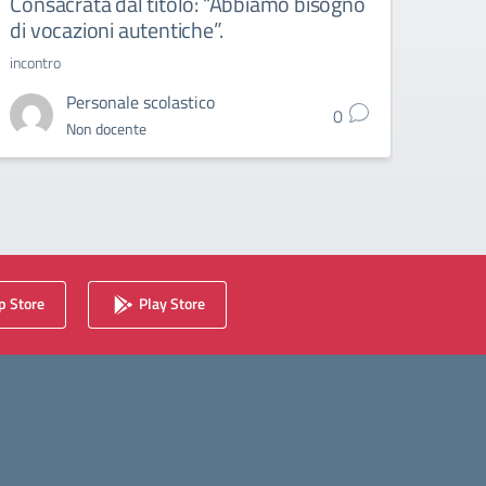
Consacrata dal titolo: “Abbiamo bisogno
di vocazioni autentiche”.
incontro
Personale scolastico
0
Non docente
 Store
Play Store