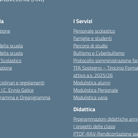
Visita la pagina iniziale della scuola
la
I Servizi
zione
Personale scolastico
Famiglie e studenti
della scuola
Percorsi di studio
della scuola
Bullismo e Cyberbullismo
 Scolastico
Protocollo somministrazione fa
azione
TFA Sostegno – Tirocinio Forma
attivo a.s. 2025/26
sciplinari e regolamenti
Modulistica alunni
 I.C. Ennio Galice
Modulistica Personale
igramma e Organigramma
Modulistica varia
Didattica
Programmazioni didattiche annu
I progetti delle classi
PTOF-RAV-Rendicontazione soc