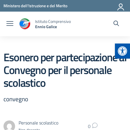
Vai ai contenuti
Vai al menu di navigazione
Vai al footer
Ministero dell'Istruzione e del Merito
Istituto Comprensivo
Ennio Galice
Apr
Esonero per partecipazione al
Convegno per il personale
scolastico
convegno
Personale scolastico
0
Non docente