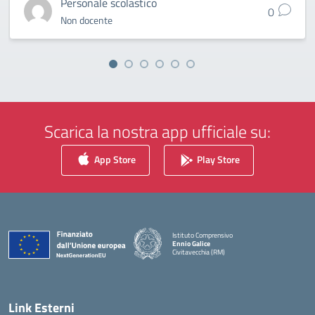
Personale scolastico
0
Non docente
Scarica la nostra app ufficiale su:
App Store
Play Store
Istituto Comprensivo
Ennio Galice
Civitavecchia (RM)
— Visita la pagina iniziale della scuola
Link Esterni