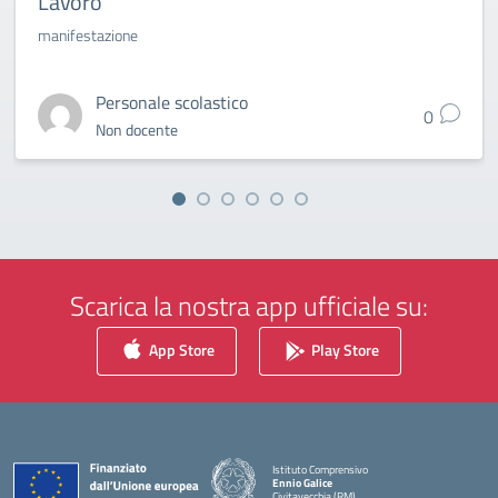
Lavoro”
manifestazione
Personale scolastico
0
Non docente
Scarica la nostra app ufficiale su:
App Store
Play Store
Istituto Comprensivo
Ennio Galice
Civitavecchia (RM)