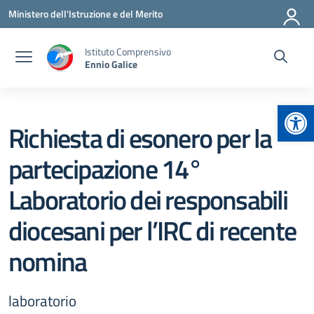
Vai ai contenuti
Vai al menu di navigazione
Vai al footer
Ministero dell'Istruzione e del Merito
Istituto Comprensivo
Ennio Galice
Apr
Richiesta di esonero per la
partecipazione 14°
Laboratorio dei responsabili
diocesani per l’IRC di recente
nomina
laboratorio