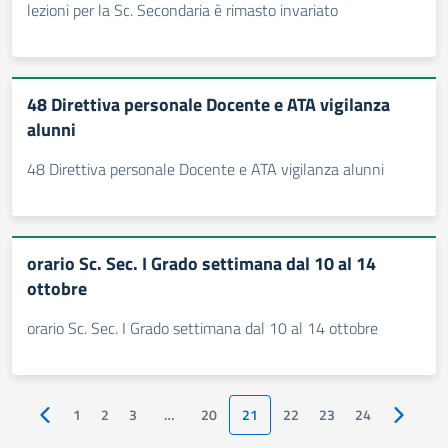
lezioni per la Sc. Secondaria è rimasto invariato
48 Direttiva personale Docente e ATA vigilanza
alunni
48 Direttiva personale Docente e ATA vigilanza alunni
orario Sc. Sec. I Grado settimana dal 10 al 14
ottobre
orario Sc. Sec. I Grado settimana dal 10 al 14 ottobre
1
2
3
…
20
21
22
23
24
Pagina precedente
Pagina s