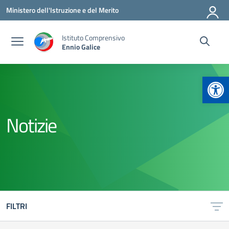
Vai ai contenuti
Vai al menu di navigazione
Vai al footer
Ministero dell'Istruzione e del Merito
Istituto Comprensivo
Ennio Galice
Apr
Notizie
FILTRI