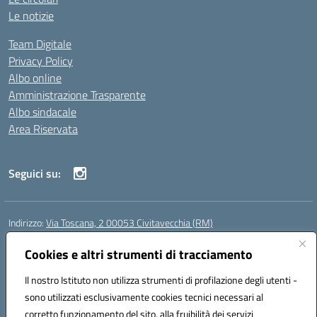
Le notizie
Team Digitale
Privacy Policy
Albo online
Amministrazione Trasparente
Albo sindacale
Area Riservata
Seguici su:
Indirizzo:
Via Toscana, 2 00053 Civitavecchia (RM)
Centralino:
076631482
Email:
rmic8b900g@istruzione.it
Posta elettronica certificata (PEC):
Cookies e altri strumenti di tracciamento
rmic8b900g@pec.istruzione.it
Codice fiscale: 91038380589
Il nostro Istituto non utilizza strumenti di profilazione degli utenti -
Codice meccanografico:
RMIC8B900G
sono utilizzati esclusivamente cookies tecnici necessari al
Codice Indice delle Pubbliche Amministrazioni (IPA): istsc_rmic8b900g
corretto funzionamento del sito, alla fruibilità dei servizi