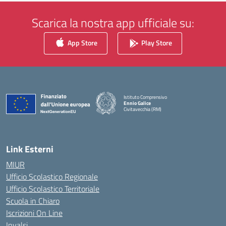
Scarica la nostra app ufficiale su:
App Store
Play Store
Istituto Comprensivo
Ennio Galice
Civitavecchia (RM)
— Visita la pagina iniziale della scuola
Link Esterni
MIUR
Ufficio Scolastico Regionale
Ufficio Scolastico Territoriale
Scuola in Chiaro
Iscrizioni On Line
Invalsi