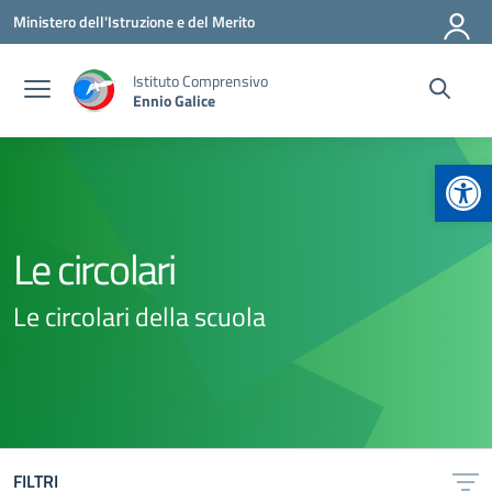
Vai ai contenuti
Vai al menu di navigazione
Vai al footer
Ministero dell'Istruzione e del Merito
Istituto Comprensivo
Ennio Galice
Apr
Le circolari
Le circolari della scuola
FILTRI