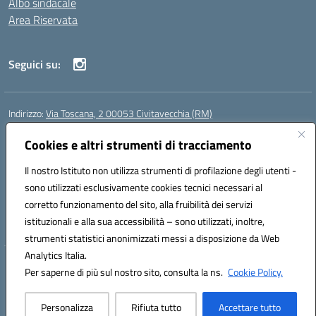
Albo sindacale
Area Riservata
Seguici su:
Indirizzo:
Via Toscana, 2 00053 Civitavecchia (RM)
Centralino:
076631482
Email:
rmic8b900g@istruzione.it
Posta elettronica certificata (PEC):
Cookies e altri strumenti di tracciamento
rmic8b900g@pec.istruzione.it
Codice fiscale: 91038380589
Il nostro Istituto non utilizza strumenti di profilazione degli utenti -
Codice meccanografico:
RMIC8B900G
sono utilizzati esclusivamente cookies tecnici necessari al
Codice Indice delle Pubbliche Amministrazioni (IPA): istsc_rmic8b900g
corretto funzionamento del sito, alla fruibilità dei servizi
Codice unico di fatturazione (CUF): UFP4NO
istituzionali e alla sua accessibilità – sono utilizzati, inoltre,
strumenti statistici anonimizzati messi a disposizione da Web
Analytics Italia.
Hosting & Powered by 3D Solution S.r.l.
Per saperne di più sul nostro sito, consulta la ns.
Cookie Policy.
Concept & Design by Designers Italia
Personalizza
Rifiuta tutto
Accettare tutto