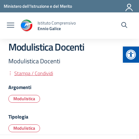
Vai ai contenuti
Vai al menu di navigazione
Vai al footer
Ministero dell'Istruzione e del Merito
Istituto Comprensivo
Ennio Galice
Modulistica Docenti
Apr
Modulistica Docenti
Stampa / Condividi
Argomenti
Modulistica
Tipologia
Modulistica