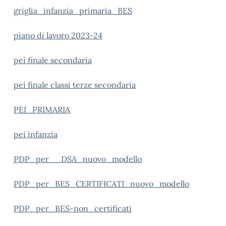
griglia_infanzia_primaria_BES
piano di lavoro 2023-24
pei finale secondaria
pei finale classi terze secondaria
PEI_PRIMARIA
pei infanzia
PDP_per__DSA_nuovo_modello
PDP_per_BES_CERTIFICATI_nuovo_modello
PDP_per_BES-non_certificati