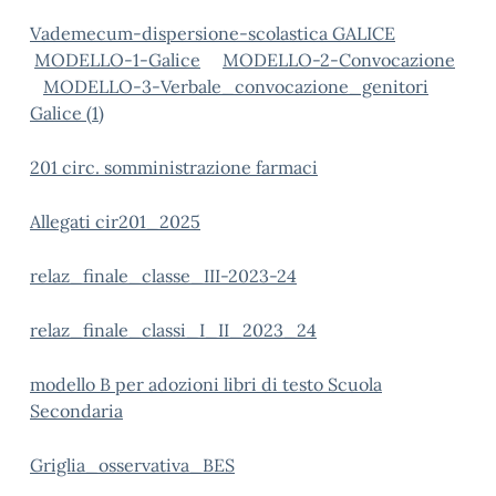
Vademecum-dispersione-scolastica GALICE
MODELLO-1-Galice
MODELLO-2-Convocazione
MODELLO-3-Verbale_convocazione_genitori
Galice (1)
201 circ. somministrazione farmaci
Allegati cir201_2025
relaz_finale_classe_III-2023-24
relaz_finale_classi_I_II_2023_24
modello B per adozioni libri di testo Scuola
Secondaria
Griglia_osservativa_BES