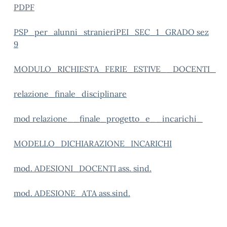
PDPF
PSP_per_alunni_stranieri
PEI_SEC_1_GRADO sez
9
MODULO_RICHIESTA_FERIE_ESTIVE__DOCENTI_
relazione_finale_disciplinare
mod relazione__finale_progetto_e__incarichi_
MODELLO_DICHIARAZIONE_INCARICHI
mod. ADESIONI_DOCENTI ass. sind.
mod. ADESIONE_ATA ass.sind.